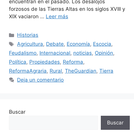
encuentran en el pasado. Los desalojos
forzosos de las Tierras Altas en los siglos XVIII y
XIX vaciaron …
Leer más
Categorías
Historias
Etiquetas
Agricultura
,
Debate
,
Economía
,
Escocia
,
Feudalismo
,
Internacional
,
noticias
,
Opinión
,
Política
,
Propiedades
,
Reforma
,
ReformaAgraria
,
Rural
,
TheGuardian
,
Tierra
Deja un comentario
Buscar
Buscar