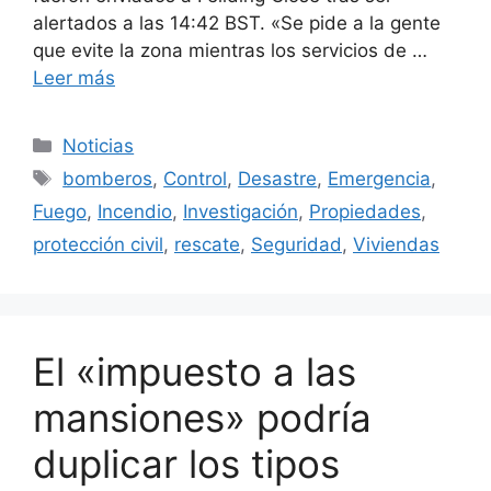
alertados a las 14:42 BST. «Se pide a la gente
que evite la zona mientras los servicios de …
Leer más
Categorías
Noticias
Etiquetas
bomberos
,
Control
,
Desastre
,
Emergencia
,
Fuego
,
Incendio
,
Investigación
,
Propiedades
,
protección civil
,
rescate
,
Seguridad
,
Viviendas
El «impuesto a las
mansiones» podría
duplicar los tipos