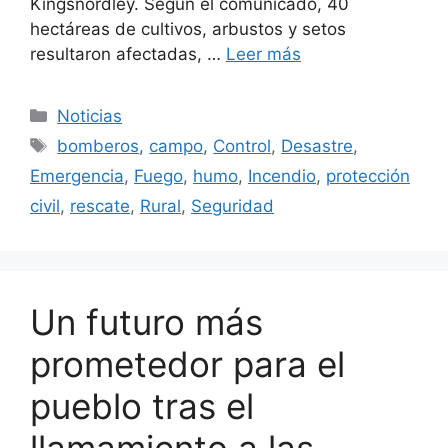
Kingsnordley. Según el comunicado, 40
hectáreas de cultivos, arbustos y setos
resultaron afectadas, …
Leer más
Categorías
Noticias
Etiquetas
bomberos
,
campo
,
Control
,
Desastre
,
Emergencia
,
Fuego
,
humo
,
Incendio
,
protección
civil
,
rescate
,
Rural
,
Seguridad
Un futuro más
prometedor para el
pueblo tras el
llamamiento a las