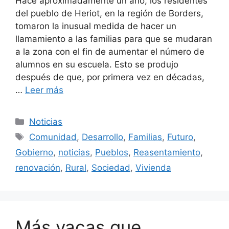
Hace aproximadamente un año, los residentes
del pueblo de Heriot, en la región de Borders,
tomaron la inusual medida de hacer un
llamamiento a las familias para que se mudaran
a la zona con el fin de aumentar el número de
alumnos en su escuela. Esto se produjo
después de que, por primera vez en décadas,
…
Leer más
Categorías
Noticias
Etiquetas
Comunidad
,
Desarrollo
,
Familias
,
Futuro
,
Gobierno
,
noticias
,
Pueblos
,
Reasentamiento
,
renovación
,
Rural
,
Sociedad
,
Vivienda
Más vacas que