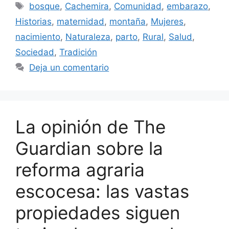
Etiquetas
bosque
,
Cachemira
,
Comunidad
,
embarazo
,
Historias
,
maternidad
,
montaña
,
Mujeres
,
nacimiento
,
Naturaleza
,
parto
,
Rural
,
Salud
,
Sociedad
,
Tradición
Deja un comentario
La opinión de The
Guardian sobre la
reforma agraria
escocesa: las vastas
propiedades siguen