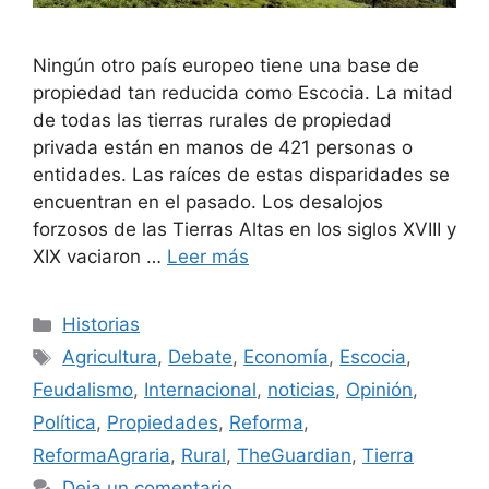
Ningún otro país europeo tiene una base de
propiedad tan reducida como Escocia. La mitad
de todas las tierras rurales de propiedad
privada están en manos de 421 personas o
entidades. Las raíces de estas disparidades se
encuentran en el pasado. Los desalojos
forzosos de las Tierras Altas en los siglos XVIII y
XIX vaciaron …
Leer más
Categorías
Historias
Etiquetas
Agricultura
,
Debate
,
Economía
,
Escocia
,
Feudalismo
,
Internacional
,
noticias
,
Opinión
,
Política
,
Propiedades
,
Reforma
,
ReformaAgraria
,
Rural
,
TheGuardian
,
Tierra
Deja un comentario