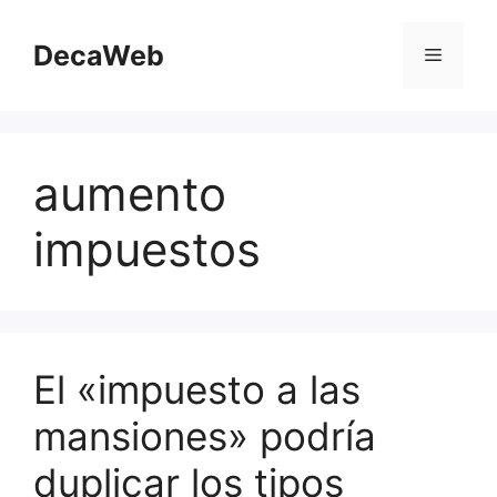
Saltar
al
DecaWeb
Menú
contenido
aumento
impuestos
El «impuesto a las
mansiones» podría
duplicar los tipos