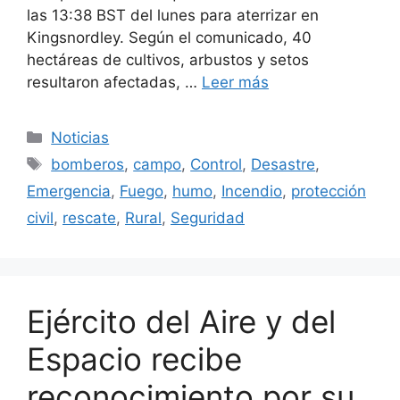
las 13:38 BST del lunes para aterrizar en
Kingsnordley. Según el comunicado, 40
hectáreas de cultivos, arbustos y setos
resultaron afectadas, …
Leer más
Categorías
Noticias
Etiquetas
bomberos
,
campo
,
Control
,
Desastre
,
Emergencia
,
Fuego
,
humo
,
Incendio
,
protección
civil
,
rescate
,
Rural
,
Seguridad
Ejército del Aire y del
Espacio recibe
reconocimiento por su