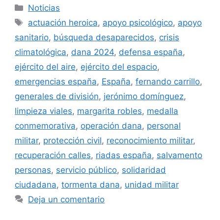
Categorías
Noticias
Etiquetas
actuación heroica
,
apoyo psicológico
,
apoyo
sanitario
,
búsqueda desaparecidos
,
crisis
climatológica
,
dana 2024
,
defensa españa
,
ejército del aire
,
ejército del espacio
,
emergencias españa
,
España
,
fernando carrillo
,
generales de división
,
jerónimo domínguez
,
limpieza viales
,
margarita robles
,
medalla
conmemorativa
,
operación dana
,
personal
militar
,
protección civil
,
reconocimiento militar
,
recuperación calles
,
riadas españa
,
salvamento
personas
,
servicio público
,
solidaridad
ciudadana
,
tormenta dana
,
unidad militar
Deja un comentario