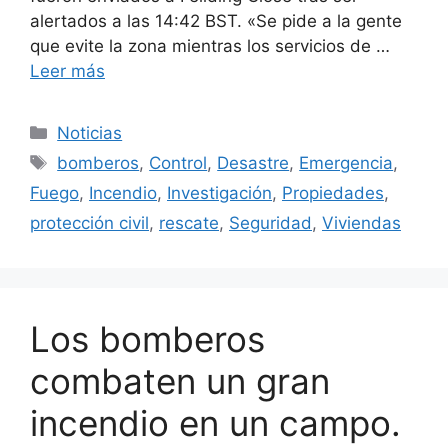
alertados a las 14:42 BST. «Se pide a la gente
que evite la zona mientras los servicios de …
Leer más
Categorías
Noticias
Etiquetas
bomberos
,
Control
,
Desastre
,
Emergencia
,
Fuego
,
Incendio
,
Investigación
,
Propiedades
,
protección civil
,
rescate
,
Seguridad
,
Viviendas
Los bomberos
combaten un gran
incendio en un campo.