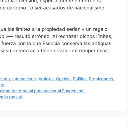
ntar la inversión, especialmente en terrenos
de carbono , o ser acusados ​​de nacionalismo
 los límites a la propiedad serían « un regalo
o »— resultó erróneo. Al rechazar dichos límites,
 fuerza con la que Escocia conserva las antiguas
 si su democracia tiene el valor de romper esos
lismo
,
Internacional
,
noticias
,
Opinión
,
Política
,
Propiedades
,
rra
cidad del Arsenal para vencer al Sunderland.
 más radical.