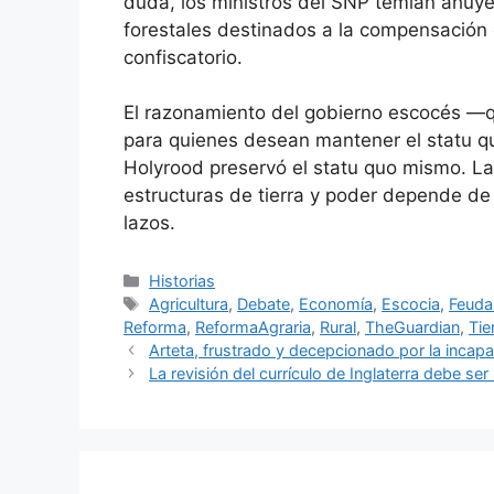
duda, los ministros del SNP temían ahuye
forestales destinados a la compensación 
confiscatorio.
El razonamiento del gobierno escocés —que
para quienes desean mantener el statu qu
Holyrood preservó el statu quo mismo. La
estructuras de tierra y poder depende de
lazos.
Categorías
Historias
Etiquetas
Agricultura
,
Debate
,
Economía
,
Escocia
,
Feuda
Reforma
,
ReformaAgraria
,
Rural
,
TheGuardian
,
Tie
Arteta, frustrado y decepcionado por la incapa
La revisión del currículo de Inglaterra debe ser