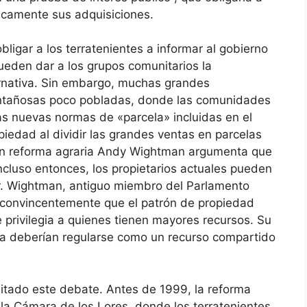
licamente sus adquisiciones.
ligar a los terratenientes a informar al gobierno
ueden dar a los grupos comunitarios la
ernativa. Sin embargo, muchas grandes
ntañosas poco pobladas, donde las comunidades
las nuevas normas de «parcela» incluidas en el
opiedad al dividir las grandes ventas en parcelas
en reforma agraria Andy Wightman argumenta que
 incluso entonces, los propietarios actuales pueden
Sr. Wightman, antiguo miembro del Parlamento
 convincentemente que el patrón de propiedad
e privilegia a quienes tienen mayores recursos. Su
ia deberían regularse como un recurso compartido
itado este debate. Antes de 1999, la reforma
la Cámara de los Lores, donde los terratenientes