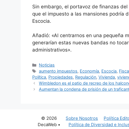
Sin embargo, el portavoz de finanzas del
que el impuesto a las mansiones podría d
Escocia.
Añadió: «Al centrarnos en una pequeña mi
generarían estas nuevas bandas no tocarí
administrativos».
Categorías
Noticias
Etiquetas
aumento impuestos
,
Economía
,
Escocia
,
Fisca
Política
,
Propiedades
,
Regulación
,
Vivienda
,
vivien
Wimbledon es el patio de recreo de los halcon
Aumentan la condena de prisión de un trafican
© 2026
Sobre Nosotros
Política Edit
DecaWeb
•
Política de Diversidad e Inclu