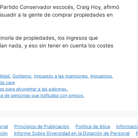
 Partido Conservador escocés, Craig Hoy, afirmó
isuadir a la gente de comprar propiedades en
noría de propiedades, los ingresos que
an nada, y eso sin tener en cuenta los costes
lidad
,
Gobierno
,
impuesto a las mansiones
,
impuestos
,
da cara
es para ahuyentar a las palomas.
te de personas que traficaba con presos.
orial
Principios de Publicación
Política de ética
Informaci
sión
Informe Sobre Diversidad en la Dotación de Personal