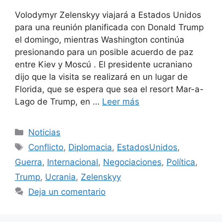
Volodymyr Zelenskyy viajará a Estados Unidos
para una reunión planificada con Donald Trump
el domingo, mientras Washington continúa
presionando para un posible acuerdo de paz
entre Kiev y Moscú . El presidente ucraniano
dijo que la visita se realizará en un lugar de
Florida, que se espera que sea el resort Mar-a-
Lago de Trump, en …
Leer más
Categorías
Noticias
Etiquetas
Conflicto
,
Diplomacia
,
EstadosUnidos
,
Guerra
,
Internacional
,
Negociaciones
,
Política
,
Trump
,
Ucrania
,
Zelenskyy
Deja un comentario