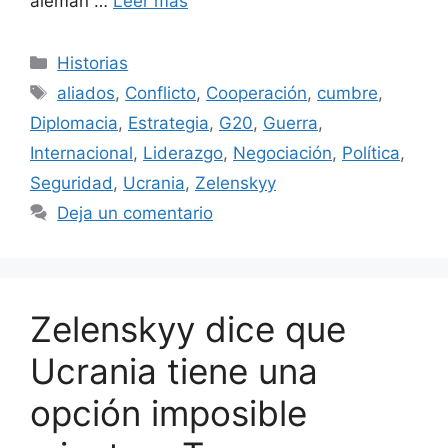
alemán …
Leer más
Categorías
Historias
Etiquetas
aliados
,
Conflicto
,
Cooperación
,
cumbre
,
Diplomacia
,
Estrategia
,
G20
,
Guerra
,
Internacional
,
Liderazgo
,
Negociación
,
Política
,
Seguridad
,
Ucrania
,
Zelenskyy
Deja un comentario
Zelenskyy dice que
Ucrania tiene una
opción imposible