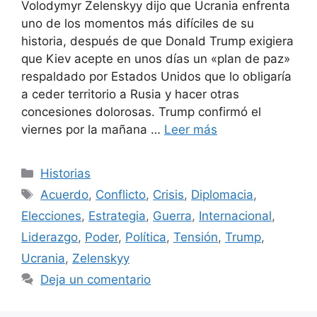
Volodymyr Zelenskyy dijo que Ucrania enfrenta
uno de los momentos más difíciles de su
historia, después de que Donald Trump exigiera
que Kiev acepte en unos días un «plan de paz»
respaldado por Estados Unidos que lo obligaría
a ceder territorio a Rusia y hacer otras
concesiones dolorosas. Trump confirmó el
viernes por la mañana …
Leer más
Categorías
Historias
Etiquetas
Acuerdo
,
Conflicto
,
Crisis
,
Diplomacia
,
Elecciones
,
Estrategia
,
Guerra
,
Internacional
,
Liderazgo
,
Poder
,
Política
,
Tensión
,
Trump
,
Ucrania
,
Zelenskyy
Deja un comentario