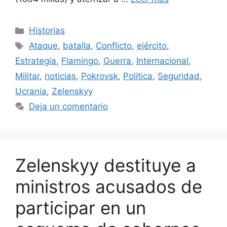
Categorías
Historias
Etiquetas
Ataque
,
batalla
,
Conflicto
,
ejército
,
Estrategia
,
Flamingo
,
Guerra
,
Internacional
,
Militar
,
noticias
,
Pokrovsk
,
Política
,
Seguridad
,
Ucrania
,
Zelenskyy
Deja un comentario
Zelenskyy destituye a
ministros acusados ​​de
participar en un