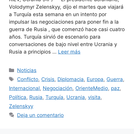
Volodymyr Zelenskyy, dijo el martes que viajará
a Turquía esta semana en un intento por
impulsar las negociaciones para poner fin a la
guerra de Rusia , que comenzó hace casi cuatro
años. Turquía sirvió de escenario para
conversaciones de bajo nivel entre Ucrania y
Rusia a principios …
Leer más
Categorías
Noticias
Etiquetas
Conflicto
,
Crisis
,
Diplomacia
,
Europa
,
Guerra
,
Internacional
,
Negociación
,
OrienteMedio
,
paz
,
Política
,
Rusia
,
Turquía
,
Ucrania
,
visita
,
Zelenskyy
Deja un comentario