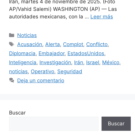
Irán, martes 4 de noviembre de 2025. (Foto
AP/Vahid Salemi) WASHINGTON (AP) — Las
autoridades mexicanas, con la …
Leer más
Categorías
Noticias
Etiquetas
Acusación
,
Alerta
,
Complot
,
Conflicto
,
Diplomacia
,
Embajador
,
EstadosUnidos
,
Inteligencia
,
Investigación
,
Irán
,
Israel
,
México
,
noticias
,
Operativo
,
Seguridad
Deja un comentario
Buscar
Buscar