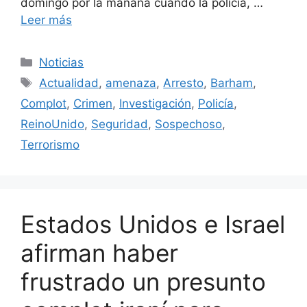
domingo por la mañana cuando la policía, …
Leer más
Categorías
Noticias
Etiquetas
Actualidad
,
amenaza
,
Arresto
,
Barham
,
Complot
,
Crimen
,
Investigación
,
Policía
,
ReinoUnido
,
Seguridad
,
Sospechoso
,
Terrorismo
Estados Unidos e Israel
afirman haber
frustrado un presunto