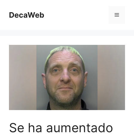
Saltar
al
DecaWeb
Menú
contenido
Se ha aumentado