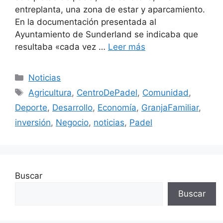
entreplanta, una zona de estar y aparcamiento.
En la documentación presentada al
Ayuntamiento de Sunderland se indicaba que
resultaba «cada vez …
Leer más
Categorías
Noticias
Etiquetas
Agricultura
,
CentroDePadel
,
Comunidad
,
Deporte
,
Desarrollo
,
Economía
,
GranjaFamiliar
,
inversión
,
Negocio
,
noticias
,
Padel
Buscar
Buscar