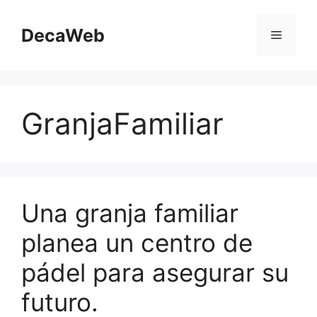
Saltar
al
DecaWeb
Menú
contenido
GranjaFamiliar
Una granja familiar
planea un centro de
pádel para asegurar su
futuro.