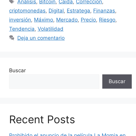
Etiquetas
Análisis
,
Bitcoin
,
Caída
,
Corrección
,
criptomonedas
,
Digital
,
Estratega
,
Finanzas
,
inversión
,
Máximo
,
Mercado
,
Precio
,
Riesgo
,
Tendencia
,
Volatilidad
Deja un comentario
Buscar
Buscar
Recent Posts
Prohibido el anuncio de la película La Momia en