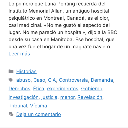
Lo primero que Lana Ponting recuerda del
Instituto Memorial Allan, un antiguo hospital
psiquiátrico en Montreal, Canadá, es el olor,
casi medicinal. «No me gustó el aspecto del
lugar. No me pareció un hospital», dijo a la BBC
desde su casa en Manitoba. Ese hospital, que
una vez fue el hogar de un magnate naviero …
Leer más
Categorías
Historias
Etiquetas
abuso
,
Caso
,
CIA
,
Controversia
,
Demanda
,
Derechos
,
Ética
,
experimentos
,
Gobierno
,
Investigación
,
justicia
,
menor
,
Revelación
,
Tribunal
,
Víctima
Deja un comentario