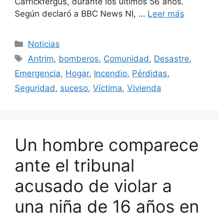
Carrickfergus, durante los últimos 56 años.
Según declaró a BBC News NI, …
Leer más
Categorías
Noticias
Etiquetas
Antrim
,
bomberos
,
Comunidad
,
Desastre
,
Emergencia
,
Hogar
,
Incendio
,
Pérdidas
,
Seguridad
,
suceso
,
Víctima
,
Vivienda
Un hombre comparece
ante el tribunal
acusado de violar a
una niña de 16 años en