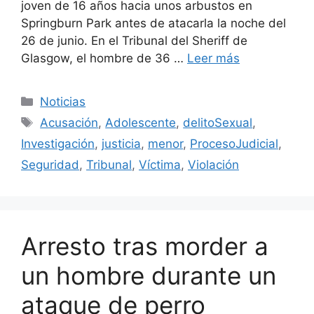
joven de 16 años hacia unos arbustos en
Springburn Park antes de atacarla la noche del
26 de junio. En el Tribunal del Sheriff de
Glasgow, el hombre de 36 …
Leer más
Categorías
Noticias
Etiquetas
Acusación
,
Adolescente
,
delitoSexual
,
Investigación
,
justicia
,
menor
,
ProcesoJudicial
,
Seguridad
,
Tribunal
,
Víctima
,
Violación
Arresto tras morder a
un hombre durante un
ataque de perro