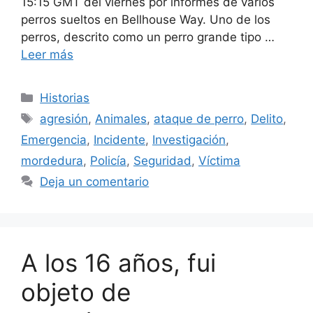
15:15 GMT del viernes por informes de varios
perros sueltos en Bellhouse Way. Uno de los
perros, descrito como un perro grande tipo …
Leer más
Categorías
Historias
Etiquetas
agresión
,
Animales
,
ataque de perro
,
Delito
,
Emergencia
,
Incidente
,
Investigación
,
mordedura
,
Policía
,
Seguridad
,
Víctima
Deja un comentario
A los 16 años, fui
objeto de