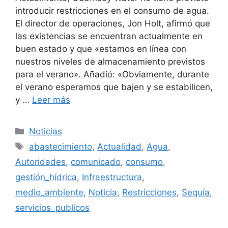
introducir restricciones en el consumo de agua.
El director de operaciones, Jon Holt, afirmó que
las existencias se encuentran actualmente en
buen estado y que «estamos en línea con
nuestros niveles de almacenamiento previstos
para el verano». Añadió: «Obviamente, durante
el verano esperamos que bajen y se estabilicen,
y …
Leer más
Categorías
Noticias
Etiquetas
abastecimiento
,
Actualidad
,
Agua
,
Autoridades
,
comunicado
,
consumo
,
gestión_hídrica
,
Infraestructura
,
medio_ambiente
,
Noticia
,
Restricciones
,
Sequía
,
servicios_publicos