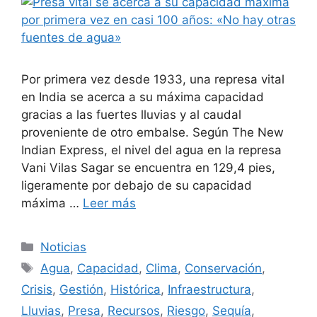
Por primera vez desde 1933, una represa vital
en India se acerca a su máxima capacidad
gracias a las fuertes lluvias y al caudal
proveniente de otro embalse. Según The New
Indian Express, el nivel del agua en la represa
Vani Vilas Sagar se encuentra en 129,4 pies,
ligeramente por debajo de su capacidad
máxima …
Leer más
Categorías
Noticias
Etiquetas
Agua
,
Capacidad
,
Clima
,
Conservación
,
Crisis
,
Gestión
,
Histórica
,
Infraestructura
,
Lluvias
,
Presa
,
Recursos
,
Riesgo
,
Sequía
,