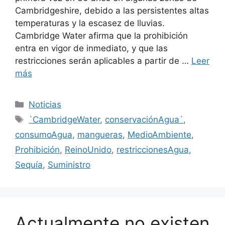
Cambridgeshire, debido a las persistentes altas
temperaturas y la escasez de lluvias.
Cambridge Water afirma que la prohibición
entra en vigor de inmediato, y que las
restricciones serán aplicables a partir de …
Leer
más
Categorías
Noticias
Etiquetas
`CambridgeWater
,
conservaciónAgua`
,
consumoAgua
,
mangueras
,
MedioAmbiente
,
Prohibición
,
ReinoUnido
,
restriccionesAgua
,
Sequía
,
Suministro
Actualmente no existen