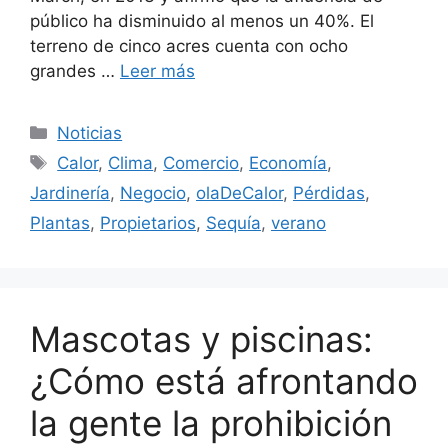
público ha disminuido al menos un 40%. El
terreno de cinco acres cuenta con ocho
grandes …
Leer más
Categorías
Noticias
Etiquetas
Calor
,
Clima
,
Comercio
,
Economía
,
Jardinería
,
Negocio
,
olaDeCalor
,
Pérdidas
,
Plantas
,
Propietarios
,
Sequía
,
verano
Mascotas y piscinas:
¿Cómo está afrontando
la gente la prohibición