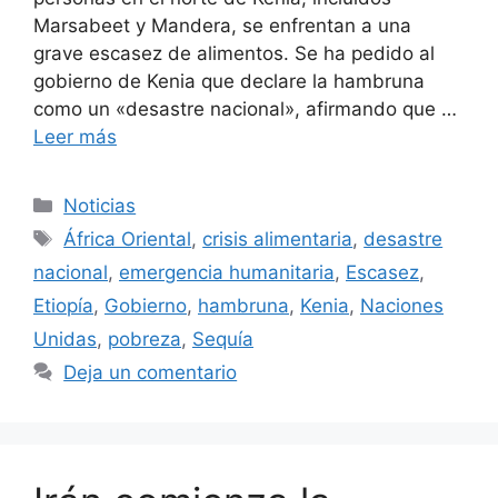
Marsabeet y Mandera, se enfrentan a una
grave escasez de alimentos. Se ha pedido al
gobierno de Kenia que declare la hambruna
como un «desastre nacional», afirmando que …
Leer más
Categorías
Noticias
Etiquetas
África Oriental
,
crisis alimentaria
,
desastre
nacional
,
emergencia humanitaria
,
Escasez
,
Etiopía
,
Gobierno
,
hambruna
,
Kenia
,
Naciones
Unidas
,
pobreza
,
Sequía
Deja un comentario