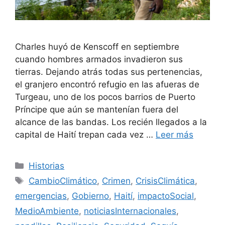
Charles huyó de Kenscoff en septiembre
cuando hombres armados invadieron sus
tierras. Dejando atrás todas sus pertenencias,
el granjero encontró refugio en las afueras de
Turgeau, uno de los pocos barrios de Puerto
Príncipe que aún se mantenían fuera del
alcance de las bandas. Los recién llegados a la
capital de Haití trepan cada vez …
Leer más
Categorías
Historias
Etiquetas
CambioClimático
,
Crimen
,
CrisisClimática
,
emergencias
,
Gobierno
,
Haití
,
impactoSocial
,
MedioAmbiente
,
noticiasInternacionales
,