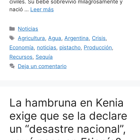
civiles. Su bebé sobrevivió milagrosamente y
nació …
Leer más
Categorías
Noticias
Etiquetas
Agricultura
,
Agua
,
Argentina
,
Crisis
,
Economía
,
noticias
,
pistacho
,
Producción
,
Recursos
,
Sequía
Deja un comentario
La hambruna en Kenia
exige que se la declare
un “desastre nacional”,