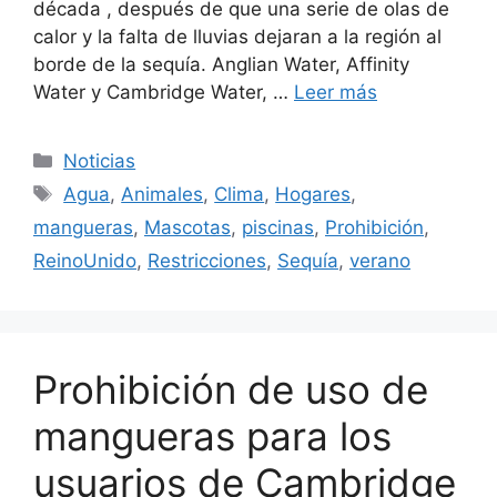
década , después de que una serie de olas de
calor y la falta de lluvias dejaran a la región al
borde de la sequía. Anglian Water, Affinity
Water y Cambridge Water, …
Leer más
Categorías
Noticias
Etiquetas
Agua
,
Animales
,
Clima
,
Hogares
,
mangueras
,
Mascotas
,
piscinas
,
Prohibición
,
ReinoUnido
,
Restricciones
,
Sequía
,
verano
Prohibición de uso de
mangueras para los
usuarios de Cambridge