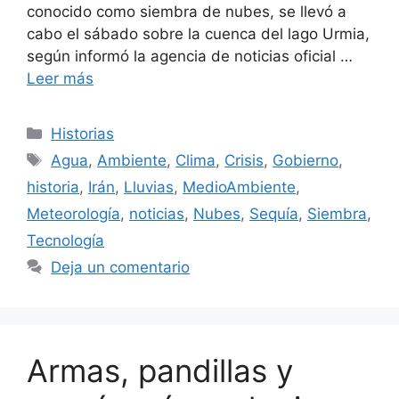
conocido como siembra de nubes, se llevó a
cabo el sábado sobre la cuenca del lago Urmia,
según informó la agencia de noticias oficial …
Leer más
Categorías
Historias
Etiquetas
Agua
,
Ambiente
,
Clima
,
Crisis
,
Gobierno
,
historia
,
Irán
,
Lluvias
,
MedioAmbiente
,
Meteorología
,
noticias
,
Nubes
,
Sequía
,
Siembra
,
Tecnología
Deja un comentario
Armas, pandillas y