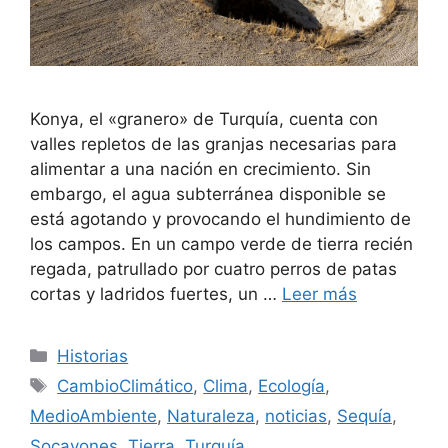
Konya, el «granero» de Turquía, cuenta con
valles repletos de las granjas necesarias para
alimentar a una nación en crecimiento. Sin
embargo, el agua subterránea disponible se
está agotando y provocando el hundimiento de
los campos. En un campo verde de tierra recién
regada, patrullado por cuatro perros de patas
cortas y ladridos fuertes, un …
Leer más
Categorías
Historias
Etiquetas
CambioClimático
,
Clima
,
Ecología
,
MedioAmbiente
,
Naturaleza
,
noticias
,
Sequía
,
Socavones
,
Tierra
,
Turquía