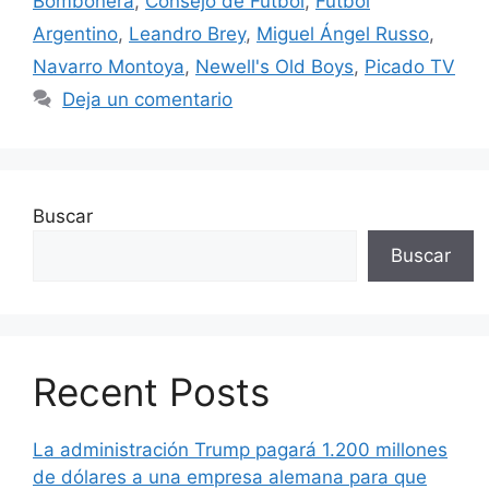
Bombonera
,
Consejo de Fútbol
,
Fútbol
Argentino
,
Leandro Brey
,
Miguel Ángel Russo
,
Navarro Montoya
,
Newell's Old Boys
,
Picado TV
Deja un comentario
Buscar
Buscar
Recent Posts
La administración Trump pagará 1.200 millones
de dólares a una empresa alemana para que