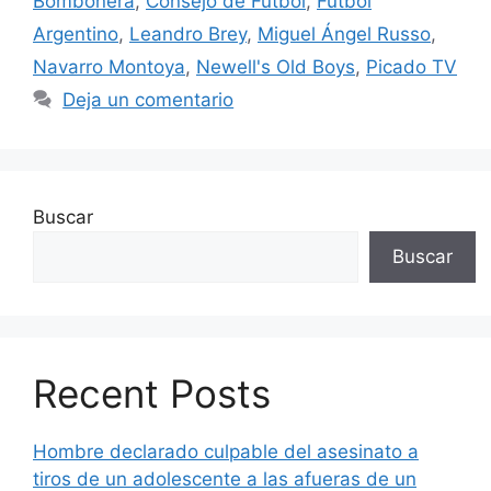
Bombonera
,
Consejo de Fútbol
,
Fútbol
Argentino
,
Leandro Brey
,
Miguel Ángel Russo
,
Navarro Montoya
,
Newell's Old Boys
,
Picado TV
Deja un comentario
Buscar
Buscar
Recent Posts
Hombre declarado culpable del asesinato a
tiros de un adolescente a las afueras de un