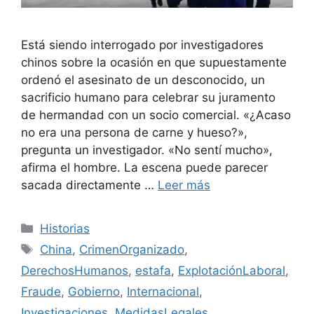
Está siendo interrogado por investigadores
chinos sobre la ocasión en que supuestamente
ordenó el asesinato de un desconocido, un
sacrificio humano para celebrar su juramento
de hermandad con un socio comercial. «¿Acaso
no era una persona de carne y hueso?»,
pregunta un investigador. «No sentí mucho»,
afirma el hombre. La escena puede parecer
sacada directamente …
Leer más
Categorías
Historias
Etiquetas
China
,
CrimenOrganizado
,
DerechosHumanos
,
estafa
,
ExplotaciónLaboral
,
Fraude
,
Gobierno
,
Internacional
,
Investigaciones
,
MedidasLegales
,