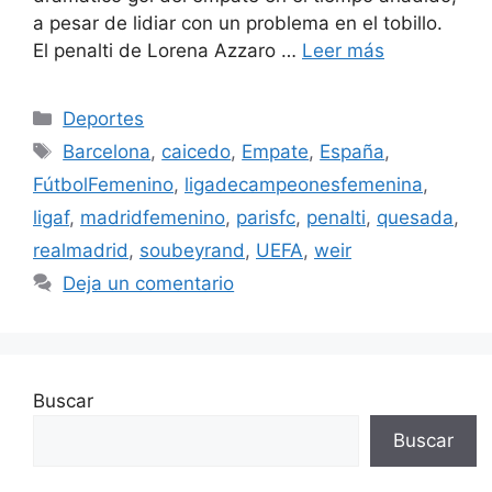
a pesar de lidiar con un problema en el tobillo.
El penalti de Lorena Azzaro …
Leer más
Categorías
Deportes
Etiquetas
Barcelona
,
caicedo
,
Empate
,
España
,
FútbolFemenino
,
ligadecampeonesfemenina
,
ligaf
,
madridfemenino
,
parisfc
,
penalti
,
quesada
,
realmadrid
,
soubeyrand
,
UEFA
,
weir
Deja un comentario
Buscar
Buscar