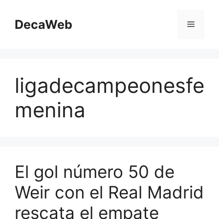
Saltar
al
DecaWeb
Menú
contenido
ligadecampeonesfe
menina
El gol número 50 de
Weir con el Real Madrid
rescata el empate