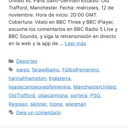
United vs. Paris Saint-Germain Estadio: Old
Trafford, Manchester. Fecha: miércoles, 12 de
noviembre. Hora de inicio: 20:00 GMT.
Cobertura: Véalo en BBC Three y BBC iPlayer,
escuche los comentarios en BBC Radio 5 Live y
BBC Sounds, y siga la retransmisión en directo
en la web y la app de …
Leer más
Categorías
Deportes
Etiquetas
earps
,
farawilliams
,
FútbolFemenino
,
hannahhampton
,
Inglaterra
,
ligadecampeonesfemenina
,
ManchesterUnited
,
OldTrafford
,
olgacarmona
,
portera
,
PSG
,
Regreso
,
skinner
,
toone
,
wiegman
Deja un comentario