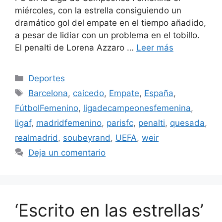
miércoles, con la estrella consiguiendo un
dramático gol del empate en el tiempo añadido,
a pesar de lidiar con un problema en el tobillo.
El penalti de Lorena Azzaro …
Leer más
Categorías
Deportes
Etiquetas
Barcelona
,
caicedo
,
Empate
,
España
,
FútbolFemenino
,
ligadecampeonesfemenina
,
ligaf
,
madridfemenino
,
parisfc
,
penalti
,
quesada
,
realmadrid
,
soubeyrand
,
UEFA
,
weir
Deja un comentario
‘Escrito en las estrellas’