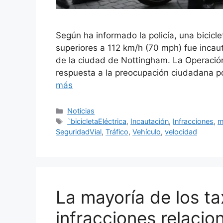
Según ha informado la policía, una bicicl
superiores a 112 km/h (70 mph) fue incaut
de la ciudad de Nottingham. La Operaci
respuesta a la preocupación ciudadana po
más
Categorías
Noticias
Etiquetas
`bicicletaEléctrica
,
Incautación
,
Infracciones
,
m
SeguridadVial
,
Tráfico
,
Vehículo
,
velocidad
La mayoría de los ta
infracciones relacio