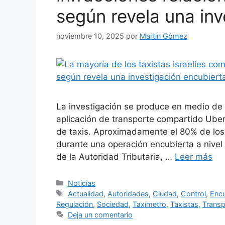
según revela una inv
noviembre 10, 2025
por
Martin Gómez
La investigación se produce en medio de d
aplicación de transporte compartido Uber
de taxis. Aproximadamente el 80% de los 
durante una operación encubierta a nivel 
de la Autoridad Tributaria, …
Leer más
Categorías
Noticias
Etiquetas
Actualidad
,
Autoridades
,
Ciudad
,
Control
,
Encu
Regulación
,
Sociedad
,
Taxímetro
,
Taxistas
,
Transp
Deja un comentario