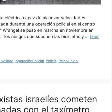
eta eléctrica capaz de alcanzar velocidades
ada durante una operación policial en el centro
ón Wrangel se puso en marcha en noviembre en
r los riesgos que suponen las bicicletas y …
Leer
ovilidad
,
operaciónPolicial
,
Policía
,
ReinoUnido
,
xistas israelíes cometen
nadas con el taxímetro,