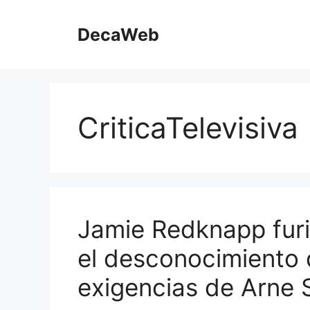
Saltar
al
DecaWeb
contenido
CriticaTelevisiva
Jamie Redknapp furio
el desconocimiento 
exigencias de Arne 