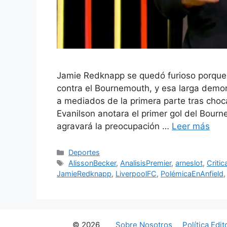
Jamie Redknapp se quedó furioso porque e
contra el Bournemouth, y esa larga demor
a mediados de la primera parte tras choca
Evanilson anotara el primer gol del Bourn
agravará la preocupación …
Leer más
Categorías
Deportes
Etiquetas
AlissonBecker
,
AnalisisPremier
,
arneslot
,
Critic
JamieRedknapp
,
LiverpoolFC
,
PolémicaEnAnfield
© 2026
Sobre Nosotros
Política Edit