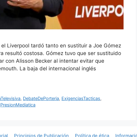
l Liverpool tardó tanto en sustituir a Joe Gómez
a resultó costosa. Gómez tuvo que ser sustituido
r con Alisson Becker al intentar evitar que
emouth. La baja del internacional inglés
aTelevisiva
,
DebateDePorteria
,
ExigenciasTacticas
,
,
PresionMediatica
orial
Principios de Publicación
Política de ética
Informaci