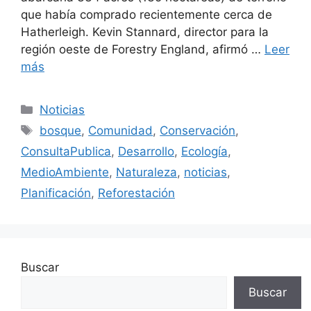
que había comprado recientemente cerca de
Hatherleigh. Kevin Stannard, director para la
región oeste de Forestry England, afirmó …
Leer
más
Categorías
Noticias
Etiquetas
bosque
,
Comunidad
,
Conservación
,
ConsultaPublica
,
Desarrollo
,
Ecología
,
MedioAmbiente
,
Naturaleza
,
noticias
,
Planificación
,
Reforestación
Buscar
Buscar