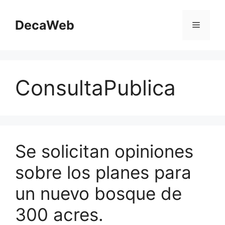
Saltar
al
DecaWeb
Menú
contenido
ConsultaPublica
Se solicitan opiniones
sobre los planes para
un nuevo bosque de
300 acres.