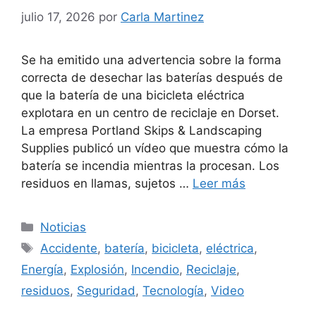
julio 17, 2026
por
Carla Martinez
Se ha emitido una advertencia sobre la forma
correcta de desechar las baterías después de
que la batería de una bicicleta eléctrica
explotara en un centro de reciclaje en Dorset.
La empresa Portland Skips & Landscaping
Supplies publicó un vídeo que muestra cómo la
batería se incendia mientras la procesan. Los
residuos en llamas, sujetos …
Leer más
Categorías
Noticias
Etiquetas
Accidente
,
batería
,
bicicleta
,
eléctrica
,
Energía
,
Explosión
,
Incendio
,
Reciclaje
,
residuos
,
Seguridad
,
Tecnología
,
Video