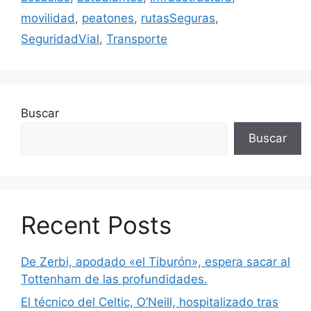
movilidad
,
peatones
,
rutasSeguras
,
SeguridadVial
,
Transporte
Buscar
Buscar
Recent Posts
De Zerbi, apodado «el Tiburón», espera sacar al
Tottenham de las profundidades.
El técnico del Celtic, O’Neill, hospitalizado tras