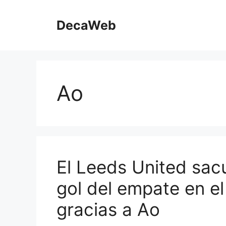
Saltar
al
DecaWeb
contenido
Ao
El Leeds United sacu
gol del empate en e
gracias a Ao