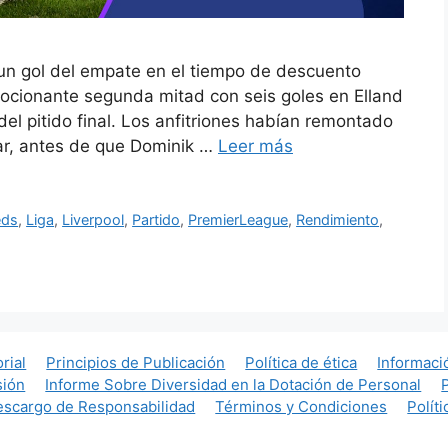
 un gol del empate en el tiempo de descuento
ocionante segunda mitad con seis goles en Elland
l pitido final. Los anfitriones habían remontado
ar, antes de que Dominik …
Leer más
eds
,
Liga
,
Liverpool
,
Partido
,
PremierLeague
,
Rendimiento
,
orial
Principios de Publicación
Política de ética
Informaci
sión
Informe Sobre Diversidad en la Dotación de Personal
scargo de Responsabilidad
Términos y Condiciones
Polít