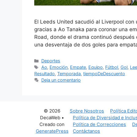
El Leeds United sacudió al Liverpool con
gracias a Ao Tanaka para coronar una em
Road, donde el drama continuó después de
una desventaja de dos goles para empat
Categorías
Deportes
Etiquetas
Ao
,
Emoción
,
Empate
,
Equipo
,
Fútbol
,
Gol
,
Le
Resultado
,
Temporada
,
tiempoDeDescuento
Deja un comentario
© 2026
Sobre Nosotros
Política Edit
DecaWeb
•
Política de Diversidad e Inclu
Creado con
Política de Correcciones
De
GeneratePress
Contáctanos