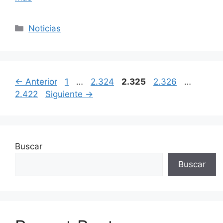
Categorías
Noticias
Página
Página
Página
Página
Página
←
Anterior
1
…
2.324
2.325
2.326
…
2.422
Siguiente
→
Buscar
Buscar