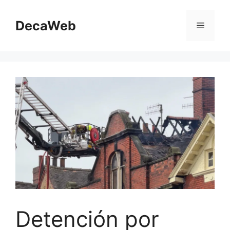
Saltar
al
DecaWeb
Menú
contenido
Detención por