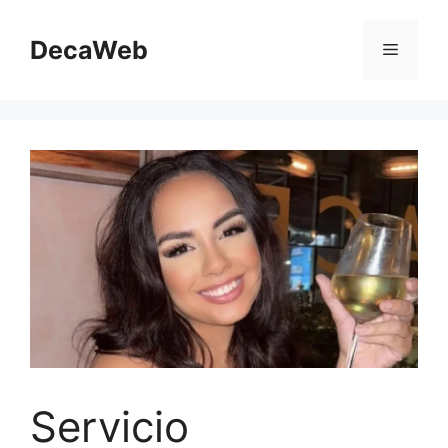
Saltar
al
DecaWeb
Menú
contenido
Servicio