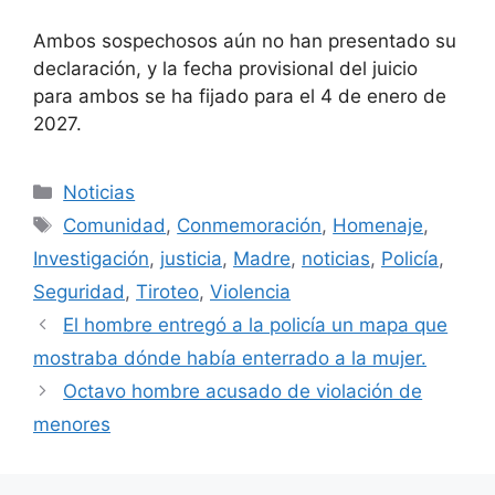
Ambos sospechosos aún no han presentado su
declaración, y la fecha provisional del juicio
para ambos se ha fijado para el 4 de enero de
2027.
Categorías
Noticias
Etiquetas
Comunidad
,
Conmemoración
,
Homenaje
,
Investigación
,
justicia
,
Madre
,
noticias
,
Policía
,
Seguridad
,
Tiroteo
,
Violencia
El hombre entregó a la policía un mapa que
mostraba dónde había enterrado a la mujer.
Octavo hombre acusado de violación de
menores