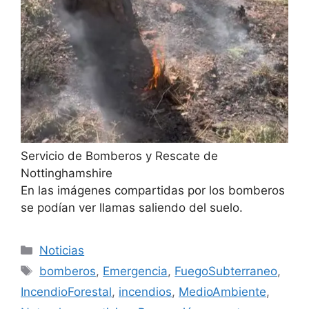
Servicio de Bomberos y Rescate de
Nottinghamshire
En las imágenes compartidas por los bomberos
se podían ver llamas saliendo del suelo.
Categorías
Noticias
Etiquetas
bomberos
,
Emergencia
,
FuegoSubterraneo
,
IncendioForestal
,
incendios
,
MedioAmbiente
,