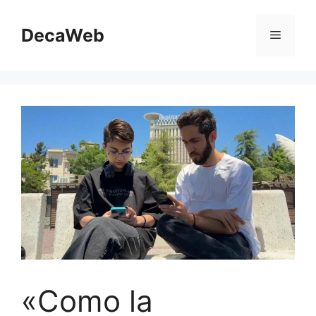
Saltar
al
DecaWeb
Menú
contenido
«Como la