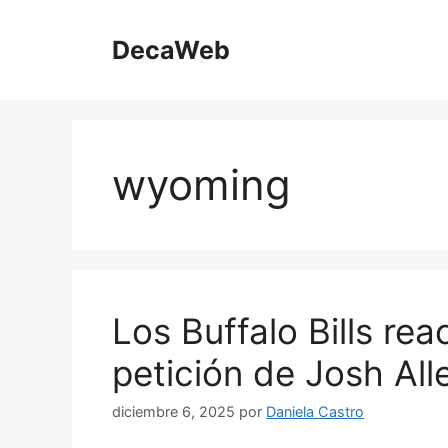
Saltar
al
DecaWeb
contenido
wyoming
Los Buffalo Bills re
petición de Josh All
diciembre 6, 2025
por
Daniela Castro