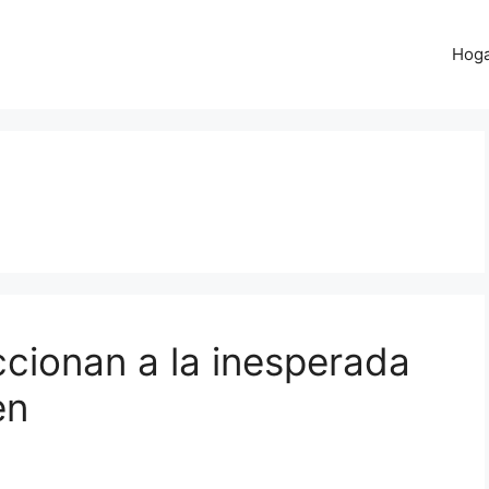
Hog
accionan a la inesperada
en