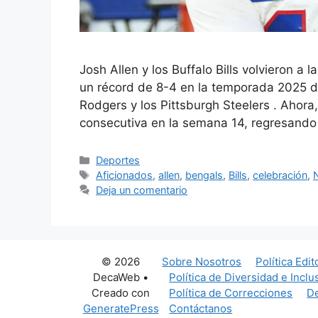
Josh Allen y los Buffalo Bills volvieron a
un récord de 8-4 en la temporada 2025 de
Rodgers y los Pittsburgh Steelers . Ahora,
consecutiva en la semana 14, regresand
Categorías
Deportes
Etiquetas
Aficionados
,
allen
,
bengals
,
Bills
,
celebración
,
Deja un comentario
© 2026
Sobre Nosotros
Política Edit
DecaWeb
•
Política de Diversidad e Inclu
Creado con
Política de Correcciones
De
GeneratePress
Contáctanos