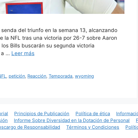
 la senda del triunfo en la semana 13, alcanzando
 la NFL tras una victoria por 26-7 sobre Aaron
 los Bills buscarán su segunda victoria
o a …
Leer más
NFL
,
petición
,
Reacción
,
Temporada
,
wyoming
orial
Principios de Publicación
Política de ética
Informaci
sión
Informe Sobre Diversidad en la Dotación de Personal
scargo de Responsabilidad
Términos y Condiciones
Polít