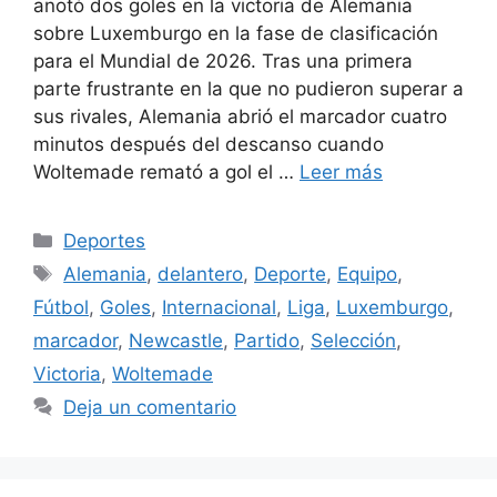
anotó dos goles en la victoria de Alemania
sobre Luxemburgo en la fase de clasificación
para el Mundial de 2026. Tras una primera
parte frustrante en la que no pudieron superar a
sus rivales, Alemania abrió el marcador cuatro
minutos después del descanso cuando
Woltemade remató a gol el …
Leer más
Categorías
Deportes
Etiquetas
Alemania
,
delantero
,
Deporte
,
Equipo
,
Fútbol
,
Goles
,
Internacional
,
Liga
,
Luxemburgo
,
marcador
,
Newcastle
,
Partido
,
Selección
,
Victoria
,
Woltemade
Deja un comentario