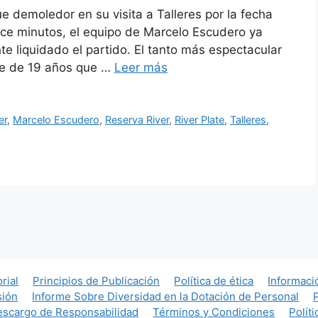
e demoledor en su visita a Talleres por la fecha
nce minutos, el equipo de Marcelo Escudero ya
te liquidado el partido. El tanto más espectacular
nte de 19 años que …
Leer más
er
,
Marcelo Escudero
,
Reserva River
,
River Plate
,
Talleres
,
orial
Principios de Publicación
Política de ética
Informaci
sión
Informe Sobre Diversidad en la Dotación de Personal
scargo de Responsabilidad
Términos y Condiciones
Polít