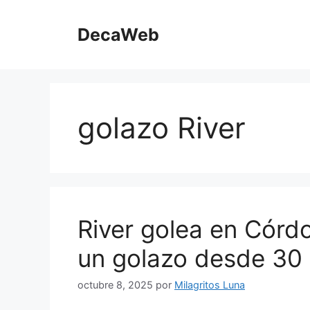
Saltar
al
DecaWeb
contenido
golazo River
River golea en Córd
un golazo desde 30
octubre 8, 2025
por
Milagritos Luna