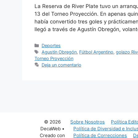
La Reserva de River Plate tuvo un arranqu
13 del Torneo Proyección. En apenas qui
había convertido tres goles y prácticamen
llegó a través de Agustín Obregón, vola
Categorías
Deportes
Etiquetas
Agustín Obregón
,
Fútbol Argentino
,
golazo Riv
Torneo Proyección
Deja un comentario
© 2026
Sobre Nosotros
Política Edit
DecaWeb
•
Política de Diversidad e Inclu
Creado con
Política de Correcciones
De