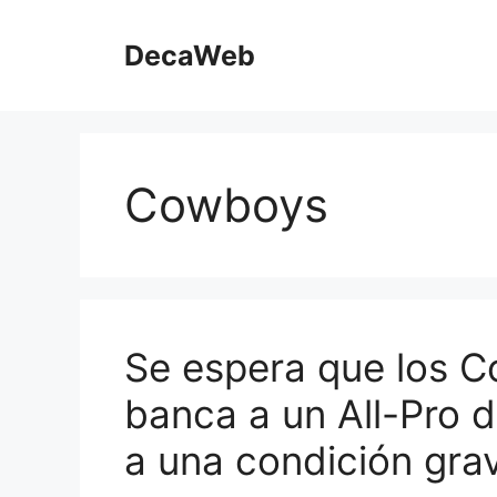
Saltar
al
DecaWeb
contenido
Cowboys
Se espera que los C
banca a un All-Pro 
a una condición gra