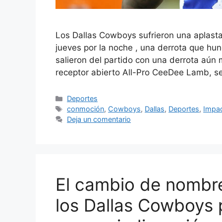
Los Dallas Cowboys sufrieron una aplastan
jueves por la noche , una derrota que hu
salieron del partido con una derrota aún m
receptor abierto All-Pro CeeDee Lamb, s
Categorías
Deportes
Etiquetas
conmoción
,
Cowboys
,
Dallas
,
Deportes
,
Impa
Deja un comentario
El cambio de nombre
los Dallas Cowboys 