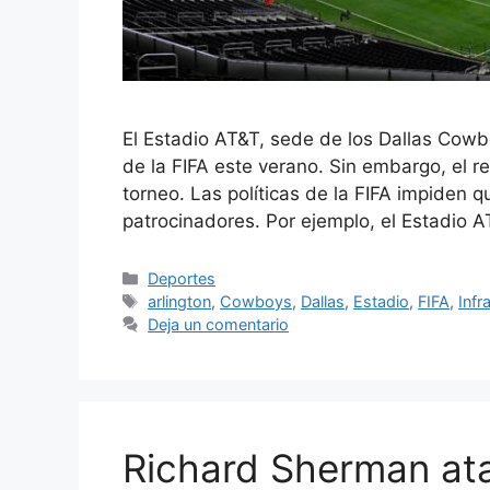
El Estadio AT&T, sede de los Dallas Cowb
de la FIFA este verano. Sin embargo, el r
torneo. Las políticas de la FIFA impiden q
patrocinadores. Por ejemplo, el Estadio 
Categorías
Deportes
Etiquetas
arlington
,
Cowboys
,
Dallas
,
Estadio
,
FIFA
,
Infr
Deja un comentario
Richard Sherman at