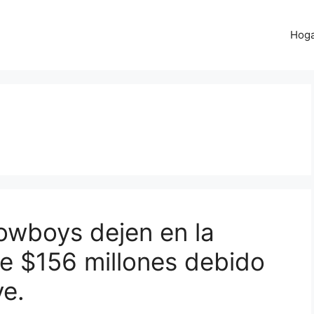
Hog
owboys dejen en la
de $156 millones debido
ve.