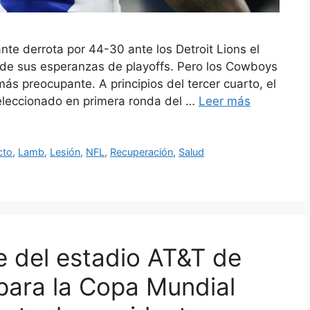
te derrota por 44-30 ante los Detroit Lions el
nde sus esperanzas de playoffs. Pero los Cowboys
ás preocupante. A principios del tercer cuarto, el
eleccionado en primera ronda del …
Leer más
cto
,
Lamb
,
Lesión
,
NFL
,
Recuperación
,
Salud
 del estadio AT&T de
para la Copa Mundial