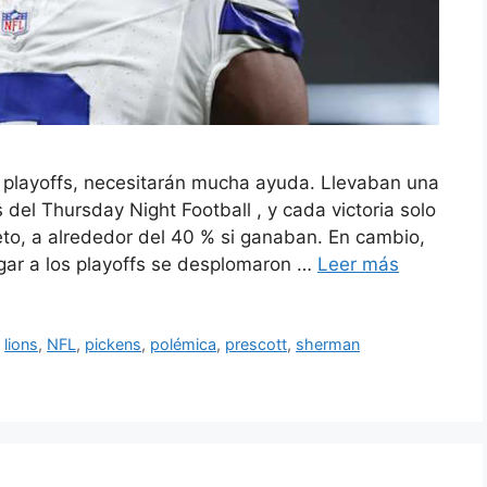
os playoffs, necesitarán mucha ayuda. Llevaban una
 del Thursday Night Football , y cada victoria solo
to, a alrededor del 40 % si ganaban. En cambio,
gar a los playoffs se desplomaron …
Leer más
,
lions
,
NFL
,
pickens
,
polémica
,
prescott
,
sherman