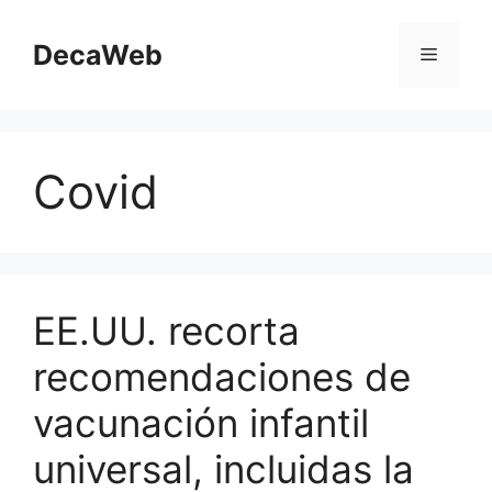
Saltar
al
DecaWeb
Menú
contenido
Covid
EE.UU. recorta
recomendaciones de
vacunación infantil
universal, incluidas la