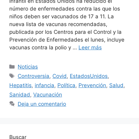
infantil en Estados Unidos ha reducido el
número de enfermedades contra las que los
niños deben ser vacunados de 17 a 11. La
nueva lista de vacunas recomendadas,
publicada por los Centros para el Control y la
Prevención de Enfermedades el lunes, incluye
vacunas contra la polio y …
Leer más
Categorías
Noticias
Etiquetas
Controversia
,
Covid
,
EstadosUnidos
,
Hepatitis
,
infancia
,
Política
,
Prevención
,
Salud
,
Sanidad
,
Vacunación
Deja un comentario
Buscar