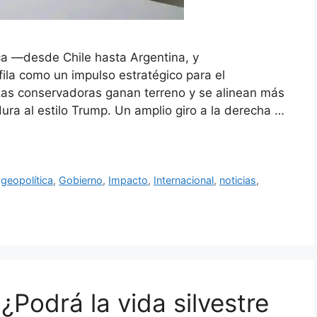
ca —desde Chile hasta Argentina, y
la como un impulso estratégico para el
zas conservadoras ganan terreno y se alinean más
dura al estilo Trump. Un amplio giro a la derecha …
,
geopolítica
,
Gobierno
,
Impacto
,
Internacional
,
noticias
,
¿Podrá la vida silvestre