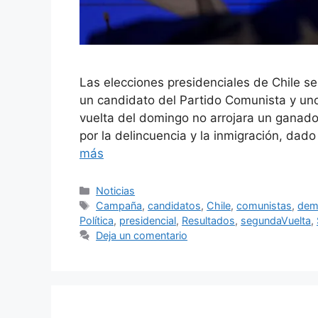
Las elecciones presidenciales de Chile s
un candidato del Partido Comunista y un
vuelta del domingo no arrojara un ganad
por la delincuencia y la inmigración, dad
más
Categorías
Noticias
Etiquetas
Campaña
,
candidatos
,
Chile
,
comunistas
,
dem
Política
,
presidencial
,
Resultados
,
segundaVuelta
,
Deja un comentario