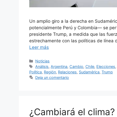
Un amplio giro a la derecha en Sudaméri
potencialmente Perú y Colombia— se perfi
presidente Trump, a medida que las fuer
estrechamente con las políticas de línea 
Leer más
Categorías
Noticias
Etiquetas
Análisis
,
Argentina
,
Cambio
,
Chile
,
Elecciones
Política
,
Región
,
Relaciones
,
Sudamérica
,
Trump
Deja un comentario
¿Cambiará el clima? 