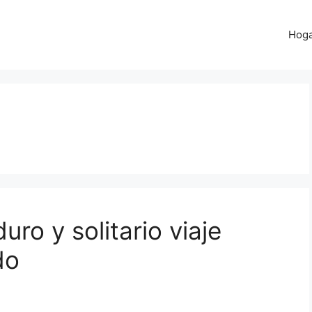
Hog
uro y solitario viaje
do