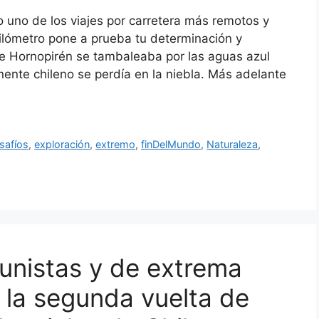
o uno de los viajes por carretera más remotos y
lómetro pone a prueba tu determinación y
de Hornopirén se tambaleaba por las aguas azul
ente chileno se perdía en la niebla. Más adelante
safíos
,
exploración
,
extremo
,
finDelMundo
,
Naturaleza
,
unistas y de extrema
 la segunda vuelta de