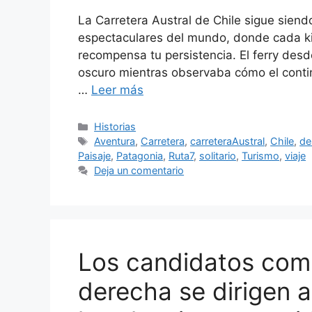
La Carretera Austral de Chile sigue siend
espectaculares del mundo, donde cada ki
recompensa tu persistencia. El ferry des
oscuro mientras observaba cómo el contin
…
Leer más
Categorías
Historias
Etiquetas
Aventura
,
Carretera
,
carreteraAustral
,
Chile
,
de
Paisaje
,
Patagonia
,
Ruta7
,
solitario
,
Turismo
,
viaje
Deja un comentario
Los candidatos com
derecha se dirigen a