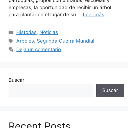
parroquias, grupos comunitarios, escuelas y
empresas, la oportunidad de recibir un árbol
para plantar en el lugar de su …
Leer más
Categorías
Historias
,
Noticias
Etiquetas
Árboles
,
Segunda Guerra Mundial
Deja un comentario
Buscar
Buscar
Recent Posts