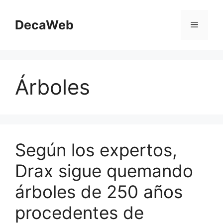
Saltar
al
DecaWeb
Menú
contenido
Árboles
Según los expertos,
Drax sigue quemando
árboles de 250 años
procedentes de