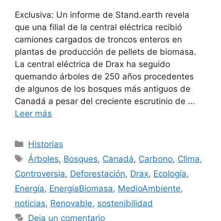
Exclusiva: Un informe de Stand.earth revela
que una filial de la central eléctrica recibió
camiones cargados de troncos enteros en
plantas de producción de pellets de biomasa.
La central eléctrica de Drax ha seguido
quemando árboles de 250 años procedentes
de algunos de los bosques más antiguos de
Canadá a pesar del creciente escrutinio de …
Leer más
Categorías
Historias
Etiquetas
Árboles
,
Bosques
,
Canadá
,
Carbono
,
Clima
,
Controversia
,
Deforestación
,
Drax
,
Ecología
,
Energía
,
EnergíaBiomasa
,
MedioAmbiente
,
noticias
,
Renovable
,
sostenibilidad
Deja un comentario