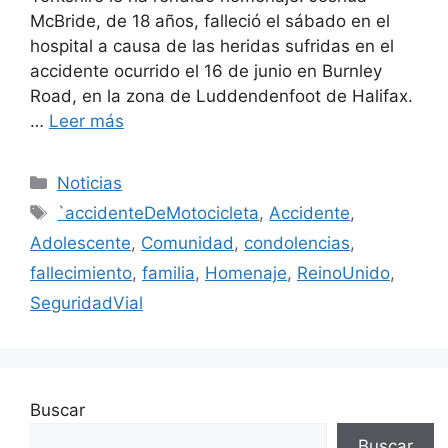
McBride, de 18 años, falleció el sábado en el
hospital a causa de las heridas sufridas en el
accidente ocurrido el 16 de junio en Burnley
Road, en la zona de Luddendenfoot de Halifax.
…
Leer más
Categorías
Noticias
Etiquetas
`accidenteDeMotocicleta
,
Accidente
,
Adolescente
,
Comunidad
,
condolencias
,
fallecimiento
,
familia
,
Homenaje
,
ReinoUnido
,
SeguridadVial
Buscar
Buscar