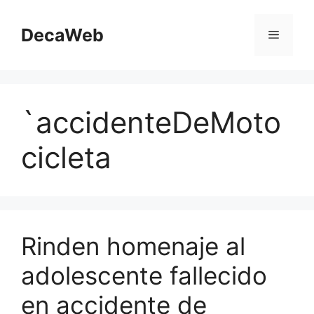
Saltar
al
DecaWeb
Menú
contenido
`accidenteDeMoto
cicleta
Rinden homenaje al
adolescente fallecido
en accidente de