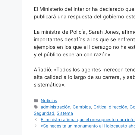
El Ministerio del Interior ha declarado q
publicará una respuesta del gobierno est
La ministra de Policía, Sarah Jones, afir
importantes desafíos a los que se enfren
ejemplos en los que el liderazgo no ha es
y el público esperan con razón».
Añadió: «Todos los agentes merecen tener
alta calidad a lo largo de su carrera, y 
sistemática».
Categorías
Noticias
Etiquetas
administración
,
Cambios
,
Crítica
,
dirección
,
Go
Seguridad
,
Sistema
El ministro afirma que el presupuesto para infr
«Se necesita un monumento al Holocausto ah