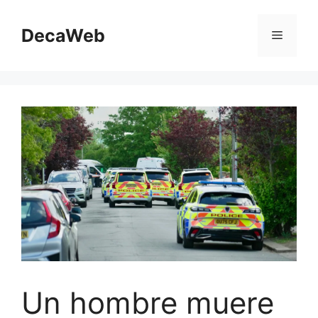
Saltar
al
DecaWeb
Menú
contenido
Un hombre muere