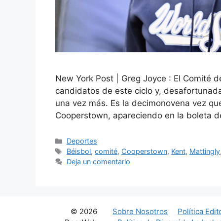
New York Post | Greg Joyce : El Comité d
candidatos de este ciclo y, desafortunad
una vez más. Es la decimonovena vez que 
Cooperstown, apareciendo en la boleta 
Categorías
Deportes
Etiquetas
Béisbol
,
comité
,
Cooperstown
,
Kent
,
Mattingly
Deja un comentario
© 2026
Sobre Nosotros
Política Edit