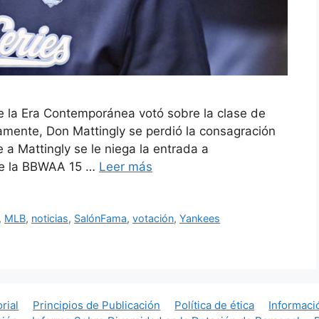
e la Era Contemporánea votó sobre la clase de
amente, Don Mattingly se perdió la consagración
a Mattingly se le niega la entrada a
de la BBWAA 15 …
Leer más
,
MLB
,
noticias
,
SalónFama
,
votación
,
Yankees
orial
Principios de Publicación
Política de ética
Informaci