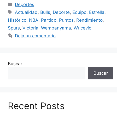
Categorías
Deportes
Etiquetas
Actualidad
,
Bulls
,
Deporte
,
Equipo
,
Estrella
,
Histórico
,
NBA
,
Partido
,
Puntos
,
Rendimiento
,
Spurs
,
Victoria
,
Wembanyama
,
Wucevic
Deja un comentario
Buscar
Buscar
Recent Posts