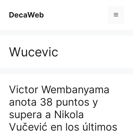
Saltar
al
DecaWeb
Menú
contenido
Wucevic
Victor Wembanyama
anota 38 puntos y
supera a Nikola
Vučević en los últimos