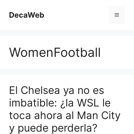
Saltar
al
DecaWeb
Menú
contenido
WomenFootball
El Chelsea ya no es
imbatible: ¿la WSL le
toca ahora al Man City
y puede perderla?