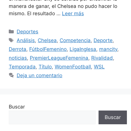
manera de ganar, el Chelsea no pudo hacer lo
mismo. El resultado …
Leer más
Categorías
Deportes
Etiquetas
Análisis
,
Chelsea
,
Competencia
,
Deporte
,
Derrota
,
FútbolFemenino
,
LigaInglesa
,
mancity
,
noticias
,
PremierLeagueFemenina
,
Rivalidad
,
Temporada
,
Título
,
WomenFootball
,
WSL
Deja un comentario
Buscar
Buscar