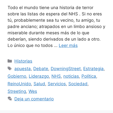
Todo el mundo tiene una historia de terror
sobre las listas de espera del NHS . Si no eres
tú, probablemente sea tu vecino, tu amigo, tu
padre anciano; atrapados en un limbo ansioso y
miserable durante meses más de lo que
deberían, siendo derivados de un lado a otro.
Lo único que no todos …
Leer más
Categorías
Historias
Etiquetas
apuesta
,
Debate
,
DowningStreet
,
Estrategia
,
Gobierno
,
Liderazgo
,
NHS
,
noticias
,
Política
,
ReinoUnido
,
Salud
,
Servicios
,
Sociedad
,
Streeting
,
Wes
Deja un comentario