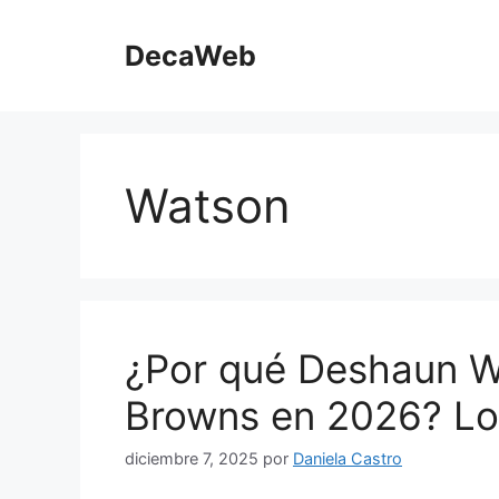
Saltar
al
DecaWeb
contenido
Watson
¿Por qué Deshaun W
Browns en 2026? L
diciembre 7, 2025
por
Daniela Castro