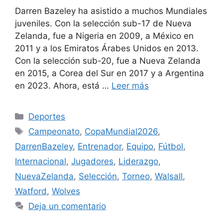
Darren Bazeley ha asistido a muchos Mundiales
juveniles. Con la selección sub-17 de Nueva
Zelanda, fue a Nigeria en 2009, a México en
2011 y a los Emiratos Árabes Unidos en 2013.
Con la selección sub-20, fue a Nueva Zelanda
en 2015, a Corea del Sur en 2017 y a Argentina
en 2023. Ahora, está …
Leer más
Categorías
Deportes
Etiquetas
Campeonato
,
CopaMundial2026
,
DarrenBazeley
,
Entrenador
,
Equipo
,
Fútbol
,
Internacional
,
Jugadores
,
Liderazgo
,
NuevaZelanda
,
Selección
,
Torneo
,
Walsall
,
Watford
,
Wolves
Deja un comentario