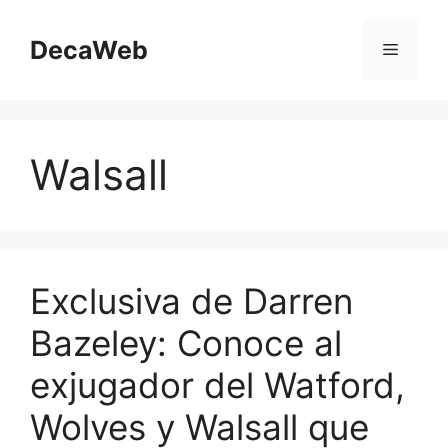
Saltar
al
DecaWeb
Menú
contenido
Walsall
Exclusiva de Darren
Bazeley: Conoce al
exjugador del Watford,
Wolves y Walsall que