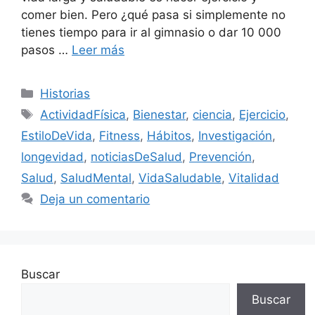
comer bien. Pero ¿qué pasa si simplemente no
tienes tiempo para ir al gimnasio o dar 10 000
pasos …
Leer más
Categorías
Historias
Etiquetas
ActividadFísica
,
Bienestar
,
ciencia
,
Ejercicio
,
EstiloDeVida
,
Fitness
,
Hábitos
,
Investigación
,
longevidad
,
noticiasDeSalud
,
Prevención
,
Salud
,
SaludMental
,
VidaSaludable
,
Vitalidad
Deja un comentario
Buscar
Buscar