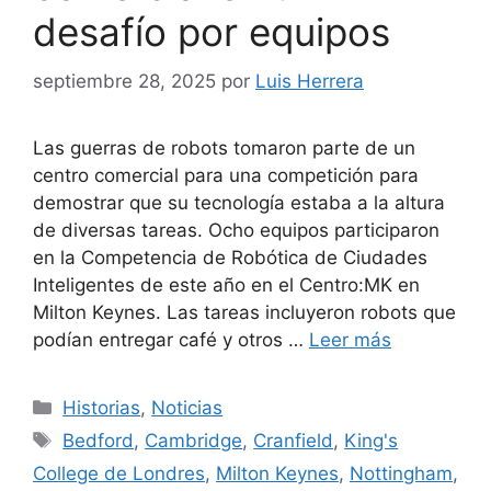
desafío por equipos
septiembre 28, 2025
por
Luis Herrera
Las guerras de robots tomaron parte de un
centro comercial para una competición para
demostrar que su tecnología estaba a la altura
de diversas tareas. Ocho equipos participaron
en la Competencia de Robótica de Ciudades
Inteligentes de este año en el Centro:MK en
Milton Keynes. Las tareas incluyeron robots que
podían entregar café y otros …
Leer más
Categorías
Historias
,
Noticias
Etiquetas
Bedford
,
Cambridge
,
Cranfield
,
King's
College de Londres
,
Milton Keynes
,
Nottingham
,