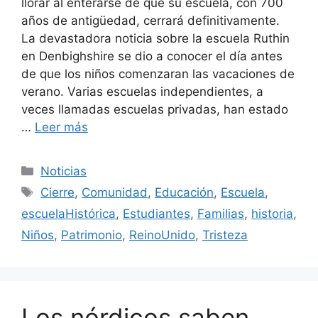
llorar al enterarse de que su escuela, con 700
años de antigüedad, cerrará definitivamente.
La devastadora noticia sobre la escuela Ruthin
en Denbighshire se dio a conocer el día antes
de que los niños comenzaran las vacaciones de
verano. Varias escuelas independientes, a
veces llamadas escuelas privadas, han estado
…
Leer más
Categorías
Noticias
Etiquetas
Cierre
,
Comunidad
,
Educación
,
Escuela
,
escuelaHistórica
,
Estudiantes
,
Familias
,
historia
,
Niños
,
Patrimonio
,
ReinoUnido
,
Tristeza
Los nórdicos saben