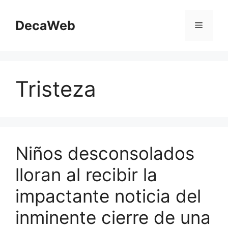
Saltar
al
DecaWeb
Menú
contenido
Tristeza
Niños desconsolados
lloran al recibir la
impactante noticia del
inminente cierre de una