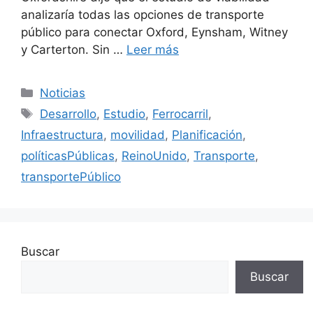
analizaría todas las opciones de transporte
público para conectar Oxford, Eynsham, Witney
y Carterton. Sin …
Leer más
Categorías
Noticias
Etiquetas
Desarrollo
,
Estudio
,
Ferrocarril
,
Infraestructura
,
movilidad
,
Planificación
,
políticasPúblicas
,
ReinoUnido
,
Transporte
,
transportePúblico
Buscar
Buscar