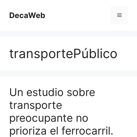
Saltar
al
DecaWeb
Menú
contenido
transportePúblico
Un estudio sobre
transporte
preocupante no
prioriza el ferrocarril.