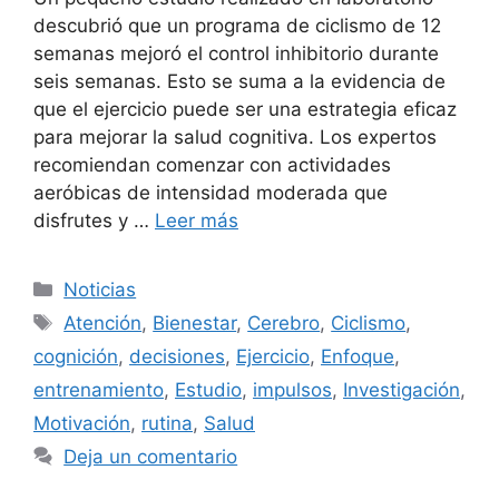
descubrió que un programa de ciclismo de 12
semanas mejoró el control inhibitorio durante
seis semanas. Esto se suma a la evidencia de
que el ejercicio puede ser una estrategia eficaz
para mejorar la salud cognitiva. Los expertos
recomiendan comenzar con actividades
aeróbicas de intensidad moderada que
disfrutes y …
Leer más
Categorías
Noticias
Etiquetas
Atención
,
Bienestar
,
Cerebro
,
Ciclismo
,
cognición
,
decisiones
,
Ejercicio
,
Enfoque
,
entrenamiento
,
Estudio
,
impulsos
,
Investigación
,
Motivación
,
rutina
,
Salud
Deja un comentario