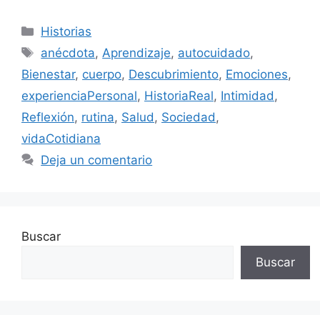
Categorías
Historias
Etiquetas
anécdota
,
Aprendizaje
,
autocuidado
,
Bienestar
,
cuerpo
,
Descubrimiento
,
Emociones
,
experienciaPersonal
,
HistoriaReal
,
Intimidad
,
Reflexión
,
rutina
,
Salud
,
Sociedad
,
vidaCotidiana
Deja un comentario
Buscar
Buscar