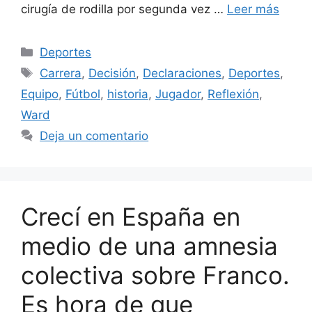
cirugía de rodilla por segunda vez …
Leer más
Categorías
Deportes
Etiquetas
Carrera
,
Decisión
,
Declaraciones
,
Deportes
,
Equipo
,
Fútbol
,
historia
,
Jugador
,
Reflexión
,
Ward
Deja un comentario
Crecí en España en
medio de una amnesia
colectiva sobre Franco.
Es hora de que