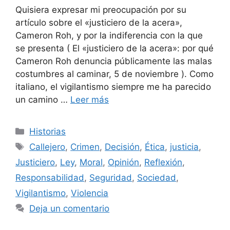
Quisiera expresar mi preocupación por su
artículo sobre el «justiciero de la acera»,
Cameron Roh, y por la indiferencia con la que
se presenta ( El «justiciero de la acera»: por qué
Cameron Roh denuncia públicamente las malas
costumbres al caminar, 5 de noviembre ). Como
italiano, el vigilantismo siempre me ha parecido
un camino …
Leer más
Categorías
Historias
Etiquetas
Callejero
,
Crimen
,
Decisión
,
Ética
,
justicia
,
Justiciero
,
Ley
,
Moral
,
Opinión
,
Reflexión
,
Responsabilidad
,
Seguridad
,
Sociedad
,
Vigilantismo
,
Violencia
Deja un comentario