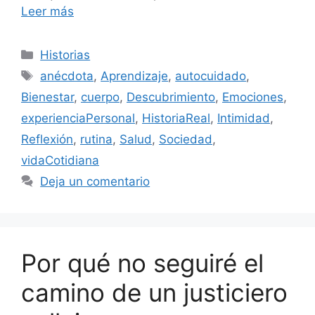
Leer más
Categorías
Historias
Etiquetas
anécdota
,
Aprendizaje
,
autocuidado
,
Bienestar
,
cuerpo
,
Descubrimiento
,
Emociones
,
experienciaPersonal
,
HistoriaReal
,
Intimidad
,
Reflexión
,
rutina
,
Salud
,
Sociedad
,
vidaCotidiana
Deja un comentario
Por qué no seguiré el
camino de un justiciero