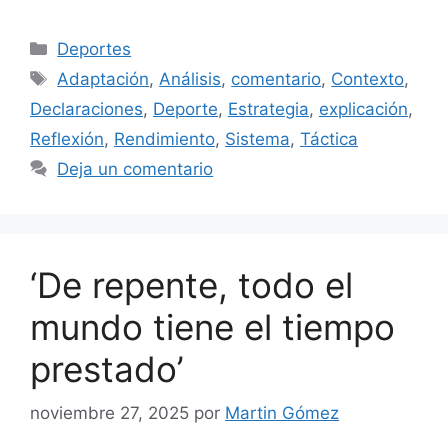
Categorías
Deportes
Etiquetas
Adaptación
,
Análisis
,
comentario
,
Contexto
,
Declaraciones
,
Deporte
,
Estrategia
,
explicación
,
Reflexión
,
Rendimiento
,
Sistema
,
Táctica
Deja un comentario
‘De repente, todo el
mundo tiene el tiempo
prestado’
noviembre 27, 2025
por
Martin Gómez