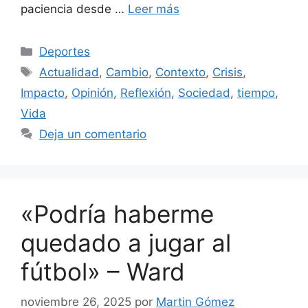
paciencia desde …
Leer más
Categorías
Deportes
Etiquetas
Actualidad
,
Cambio
,
Contexto
,
Crisis
,
Impacto
,
Opinión
,
Reflexión
,
Sociedad
,
tiempo
,
Vida
Deja un comentario
«Podría haberme
quedado a jugar al
fútbol» – Ward
noviembre 26, 2025
por
Martin Gómez