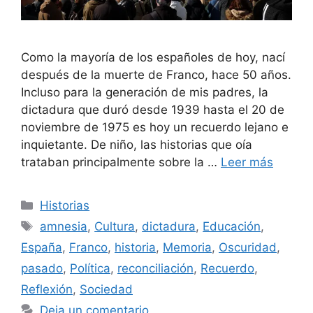
Como la mayoría de los españoles de hoy, nací
después de la muerte de Franco, hace 50 años.
Incluso para la generación de mis padres, la
dictadura que duró desde 1939 hasta el 20 de
noviembre de 1975 es hoy un recuerdo lejano e
inquietante. De niño, las historias que oía
trataban principalmente sobre la …
Leer más
Categorías
Historias
Etiquetas
amnesia
,
Cultura
,
dictadura
,
Educación
,
España
,
Franco
,
historia
,
Memoria
,
Oscuridad
,
pasado
,
Política
,
reconciliación
,
Recuerdo
,
Reflexión
,
Sociedad
Deja un comentario